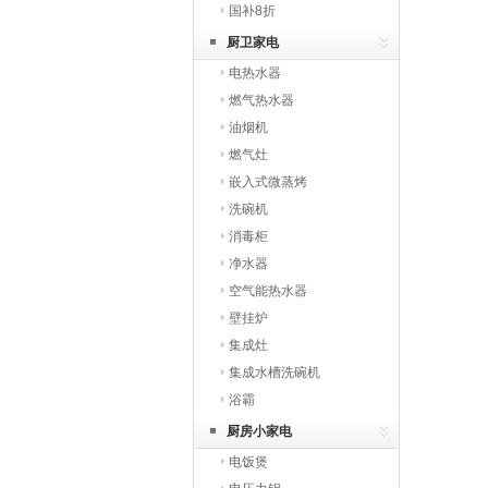
国补8折
厨卫家电
电热水器
燃气热水器
油烟机
燃气灶
嵌入式微蒸烤
洗碗机
消毒柜
净水器
空气能热水器
壁挂炉
集成灶
集成水槽洗碗机
浴霸
厨房小家电
电饭煲