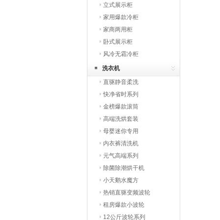
立式展示柜
家用爆款冷柜
家商两用柜
卧式展示柜
风冷无霜冷柜
洗衣机
直驱静音柔洗
快净省时系列
金榜爆款滚筒
高端洗烘套装
母婴迷你专用
内衣裤清洗机
元气高端系列
除菌除潮烘干机
小天鹅水魔方
热销直驱变频波轮
租房爆款小波轮
12公斤波轮系列