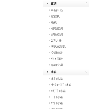
空调
补贴85折
壁挂机
柜机
省电空调
舒适空调
2匹大挂
无风感新风
空调套装
线下同款
移动空调
冰箱
多门冰箱
十字对开门冰箱
对开门冰箱
三门冰箱
双门冰箱