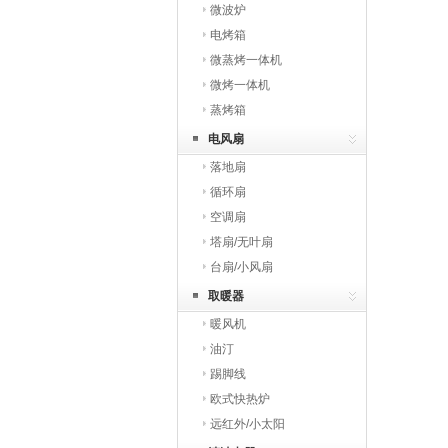
微波炉
电烤箱
微蒸烤一体机
微烤一体机
蒸烤箱
电风扇
落地扇
循环扇
空调扇
塔扇/无叶扇
台扇/小风扇
取暖器
暖风机
油汀
踢脚线
欧式快热炉
远红外/小太阳