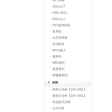
单门冰箱
300L以下
300L-600L
600L以上
PST超净科技
双系统
全空间养鲜
自动制冰
60cm嵌入
微系列
M60系列
真香系列
熊墩墩系列
冷柜
家用小冷柜【100-200L】
囤货大冷柜【300-700L】
双温卧式冷柜
立式冷柜