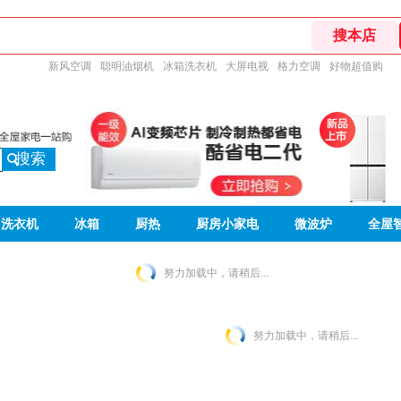
新风空调
聪明油烟机
冰箱洗衣机
大屏电视
格力空调
好物超值购
搜索
洗衣机
冰箱
厨热
厨房小家电
微波炉
全屋
努力加载中，请稍后...
努力加载中，请稍后...