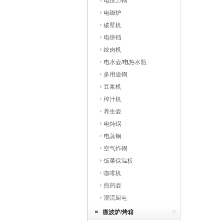
电压力锅
电磁炉
破壁机
电饼铛
绞肉机
电水壶/电热水瓶
多用途锅
豆浆机
榨汁机
养生壶
电炖锅
电蒸锅
空气炸锅
饭菜保温板
咖啡机
煎药壶
潮流厨电
微波炉/烤箱