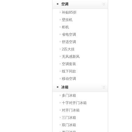
空调
补贴85折
壁挂机
柜机
省电空调
舒适空调
2匹大挂
无风感新风
空调套装
线下同款
移动空调
冰箱
多门冰箱
十字对开门冰箱
对开门冰箱
三门冰箱
双门冰箱