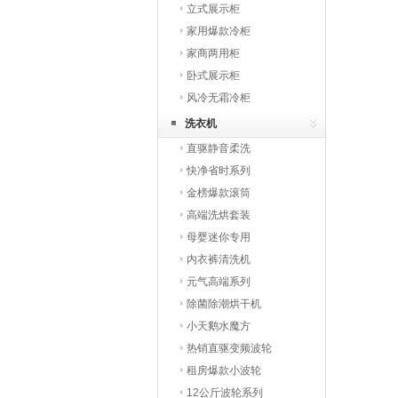
立式展示柜
家用爆款冷柜
家商两用柜
卧式展示柜
风冷无霜冷柜
洗衣机
直驱静音柔洗
快净省时系列
金榜爆款滚筒
高端洗烘套装
母婴迷你专用
内衣裤清洗机
元气高端系列
除菌除潮烘干机
小天鹅水魔方
热销直驱变频波轮
租房爆款小波轮
12公斤波轮系列