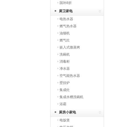
国补8折
厨卫家电
电热水器
燃气热水器
油烟机
燃气灶
嵌入式微蒸烤
洗碗机
消毒柜
净水器
空气能热水器
壁挂炉
集成灶
集成水槽洗碗机
浴霸
厨房小家电
电饭煲