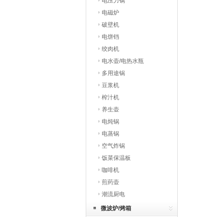
电压力锅
电磁炉
破壁机
电饼铛
绞肉机
电水壶/电热水瓶
多用途锅
豆浆机
榨汁机
养生壶
电炖锅
电蒸锅
空气炸锅
饭菜保温板
咖啡机
煎药壶
潮流厨电
微波炉/烤箱