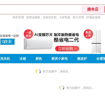
新风空调
聪明油烟机
冰箱洗衣机
大屏电视
格力空调
好物超值购
搜索
洗衣机
冰箱
厨热
厨房小家电
微波炉
全屋
努力加载中，请稍后...
努力加载中，请稍后...